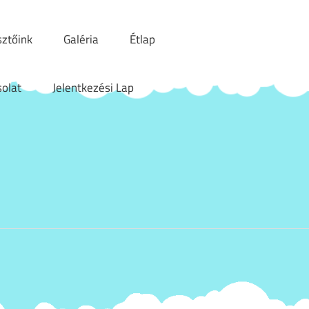
sztőink
Galéria
Étlap
olat
Jelentkezési Lap