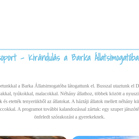
port - Kirándulás a Barka Állatsimogatóba 
tunkkal a Barka Állatsimogatóba látogattunk el. Busszal utaztunk el D
lovakkal, tyúkokkal, malacokkal. Néhány állathoz, többek között a nyus
s etették tenyerükből az állatokat. A háztáji állatok mellett néhány kü
ccokkal. A programot további kalandozással zártuk: egy szuper játszótér
önfeledt szórakozást a gyerekeknek.