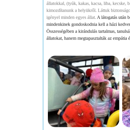
állatokkal, (tyúk, kakas, kacsa, liba, kecske, b
kimozdítanunk a helyükről. Láttuk biztonságo
igényel minden egyes állat.
A látogatás után 
mindenkinek gondoskodnia kell a házi kedven
Összességében a kirándulás tartalmas, tanuls
állatokat, hanem megtapasztalták az empátia és