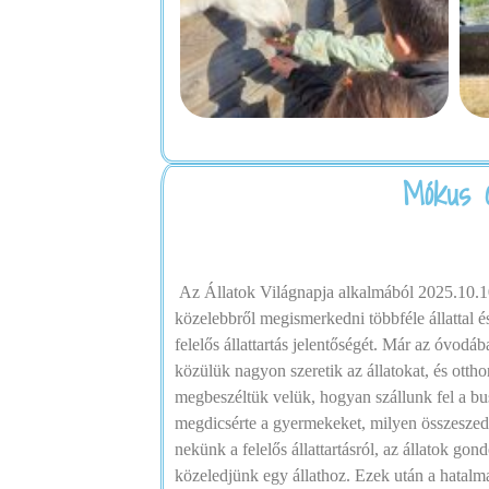
Mókus c
Az Állatok Világnapja alkalmából 2025.10.10
közelebbről megismerkedni többféle állattal é
felelős állattartás jelentőségét. Már az óvod
közülük nagyon szeretik az állatokat, és otth
megbeszéltük velük, hogyan szállunk fel a bus
megdicsérte a gyermekeket, milyen összeszede
nekünk a felelős állattartásról, az állatok g
közeledjünk egy állathoz. Ezek után a hatalmas