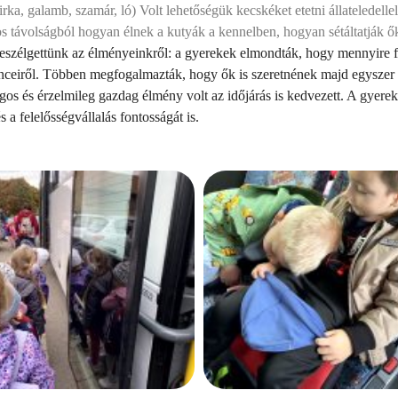
irka, galamb, szamár, ló) Volt lehetőségük kecskéket etetni állateledellel,
s távolságból hogyan élnek a kutyák a kennelben, hogyan sétáltatják ők
beszélgettünk az élményeinkről: a gyerekek elmondták, hogy mennyire fo
ceiről. Többen megfogalmazták, hogy ők is szeretnének majd egyszer 
ágos és érzelmileg gazdag élmény volt az időjárás is kedvezett. A gyer
 a felelősségvállalás fontosságát is.