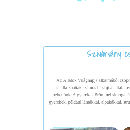
Szivárvány cso
Az Állatok Világnapja alkalmából csopor
találkozhattak számos háztáji állattal: 
mehettünk. A gyerekek örömmel simogatták é
gyerekek, például lámákkal, alpakákkal, stru