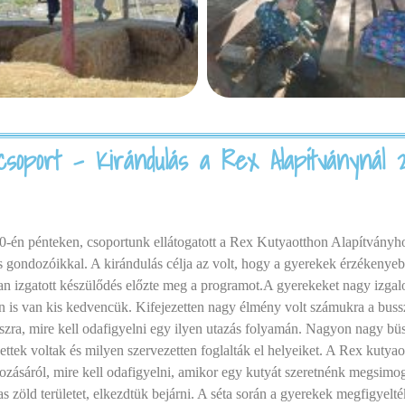
soport - Kirándulás a Rex Alapítványnál 202
-én pénteken, csoportunk ellátogatott a Rex Kutyaotthon Alapítványho
s gondozóikkal. A kirándulás célja az volt, hogy a gyerekek érzékenyebb
ában izgatott készülődés előzte meg a programot.A gyerekeket nagy izgalo
on is van kis kedvencük. Kifejezetten nagy élmény volt számukra a bussza
zra, mire kell odafigyelni egy ilyen utazás folyamán. Nagyon nagy büszk
ttek voltak és milyen szervezetten foglalták el helyeiket. A Rex kutya
ondozásáról, mire kell odafigyelni, amikor egy kutyát szeretnénk megsim
 zöld területet, elkezdtük bejárni. A séta során a gyerekek megfigyelték