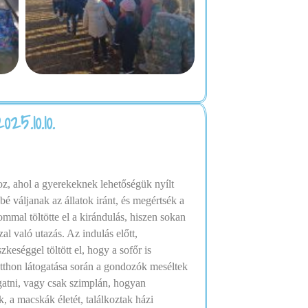
5.10.10.
z, ahol a gyerekeknek lehetőségük nyílt
é váljanak az állatok iránt, és megértsék a
mmal töltötte el a kirándulás, hiszen sokan
l való utazás. Az indulás előtt,
eséggel töltött el, hogy a sofőr is
otthon látogatása során a gondozók meséltek
ogatni, vagy csak szimplán, hogyan
, a macskák életét, találkoztak házi