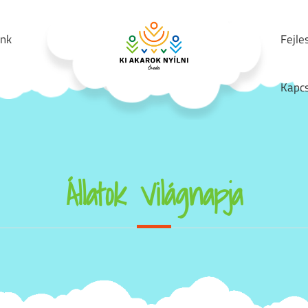
unk
Fejle
Kapcs
Állatok Világnapja